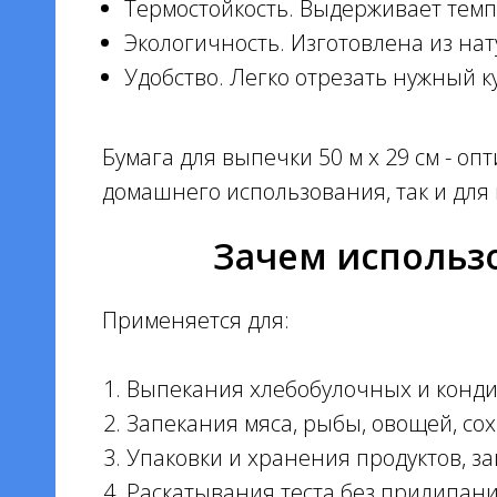
Термостойкость. Выдерживает темпе
0
Экологичность. Изготовлена из на
и
Удобство. Легко отрезать нужный к
и 40
и 50
Бумага для выпечки 50 м х 29 см - о
домашнего использования, так и для
и 70
Зачем использ
и 80
Применяется для:
Выпекания хлебобулочных и конди
Запекания мяса, рыбы, овощей, сох
тах
Упаковки и хранения продуктов, за
онах
Раскатывания теста без прилипани