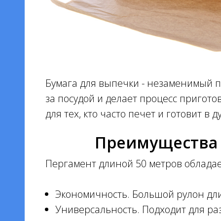
в
6
Бумага для выпечки - незаменимый п
за посудой и делает процесс пригот
для тех, кто часто печет и готовит в д
Преимущества 
ов
0 м
Пергамент длиной 50 метров облада
птом
Экономичность. Большой рулон длин
Универсальность. Подходит для ра